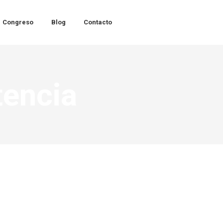
Congreso
Blog
Contacto
encia
he Growth Management Science, Co
27 abril 2020