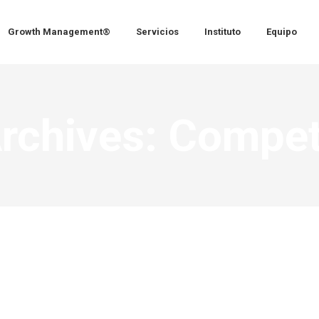
Growth Management®
Servicios
Instituto
Equipo
rchives:
Compet
ar y crecer en la crisis (11): «La consciencia»
cidad
,
Growth Coaching
,
Growth Management
,
LiderarYCrecerEnLaCrisis
By
T