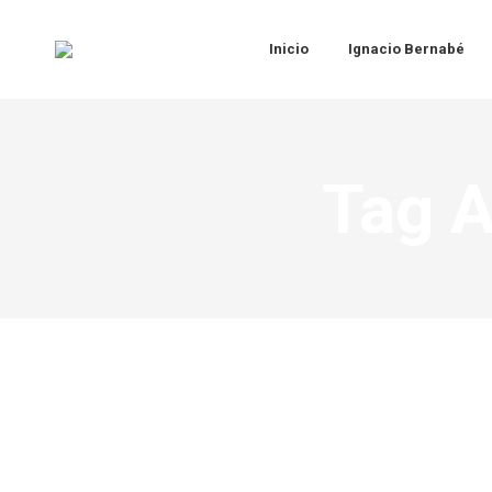
Inicio
Ignacio Bernabé
Tag A
Recursos de Growth Management para lider
Coaching
,
Competencia
,
Compromiso
,
COVID-19. Personas
,
Feli
Leave a comment