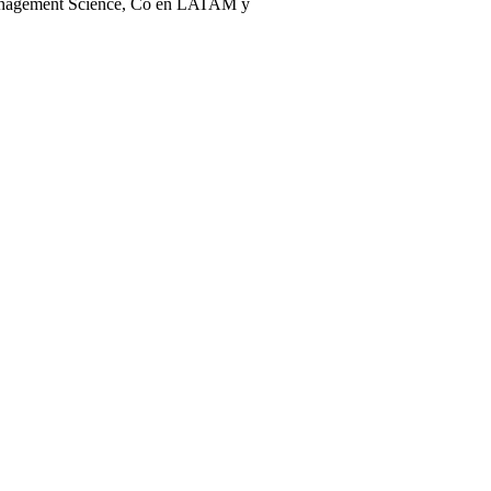
anagement Science, Co en LATAM y
para poner en valor el potencial de las personas,
lida base teórica, científica y metodológica,
nagement actual”. ”