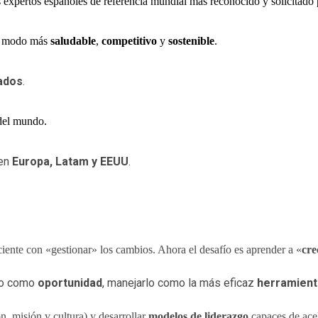
s expertos españoles de referencia mundial más reconocido y solicitado
un modo más
saludable
,
competitivo
y
sostenible
.
ados
.
 del mundo.
 en
Europa, Latam y EEUU
.
ente con «gestionar» los cambios. Ahora el desafío es aprender a «
cre
lo como
oportunidad
, manejarlo como la más eficaz
herramient
ón, misión y cultura) y desarrollar
modelos de liderazgo
capaces de acel