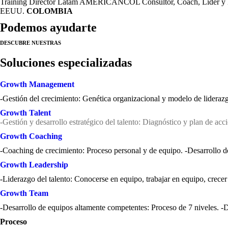
Training Director Latam AMERICANCOL Consultor, Coach, Líder y 
EEUU.
COLOMBIA
Podemos ayudarte
DESCUBRE NUESTRAS
“El Growth Management aporta un gran valor añadido al ser capaz de resi
de los equipos y de las organizaciones. El gran logro de Ignacio Ber
Soluciones especializadas
facilitando ampliamente su comprensión y 
Growth Management
-Gestión del crecimiento: Genética organizacional y modelo de lideraz
Growth Talent
-Gestión y desarrollo estratégico del talento: Diagnóstico y plan de acci
Growth Coaching
-Coaching de crecimiento: Proceso personal y de equipo. -Desarrollo d
Growth Leadership
-Liderazgo del talento: Conocerse en equipo, trabajar en equipo, crecer 
Growth Team
-Desarrollo de equipos altamente competentes: Proceso de 7 niveles. -D
Proceso