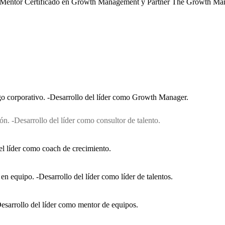
Mentor Certificado en Growth Management y Partner The Growth M
gnificar, dar sentido y relacionar poderosamente conceptos que resultan clave 
nabé, consiste en haber sido capaz de tangibilizarlos y potenciarlos desde una só
desarrollo, y resolviendo de este modo uno de los más grandes desafíos del Ma
go corporativo. -Desarrollo del líder como Growth Manager.
ón. -
Desarrollo del líder como consultor de talento.
el líder como coach de crecimiento.
en equipo. -Desarrollo del líder como líder de talentos.
esarrollo del líder como mentor de equipos.