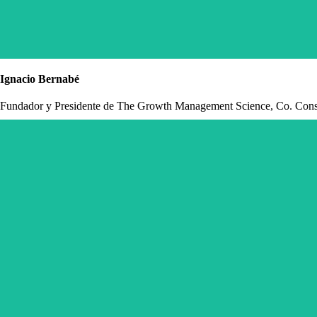
Ignacio Bernabé
Fundador y Presidente de The Growth Management Science, Co. Consu
“El Growth Management resuelve en la práctica, el modo por el cual
r