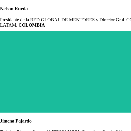
Nelson Rueda
Presidente de la RED GLOBAL DE MENTORES y Director Gral
LATAM.
COLOMBIA
“Tras la lección de la crisis, en un entorno inédito y con una sociedad
Una empresa más y mejor conectada con las personas es necesaria, oportun
Jimena Fajardo