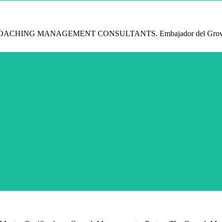
. COACHING MANAGEMENT CONSULTANTS. Embajador del Growth 
 avanzada, el crecimiento de las organizaciones solo puede ser potenciado efica
a y posible”. El pensamiento y la visión de Ignacio Bernabé, da sentido y posib
forma de hacer empresa desde las personas.