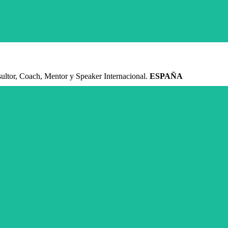
ltor, Coach, Mentor y Speaker Internacional.
ESPAÑA
 personas y organizaciones pueden crecer juntas de una manera más saludable, c
esultados y generar un mayor valor económico y social”.