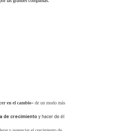
 por las grandes compañías.
cer en el cambio
» de un modo más
a de crecimiento
y hacer de él
erar y potenciar el crecimiento de