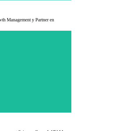
Management y Partner en
zmente desde nuevas premisas capital-humanistas.
ilita llevar a la práctica, una nueva y más eficaz