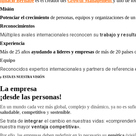
Ignacio Bernabé
es el creador del
Growth Management
y uno de lo
Misión
Potenciar el crecimiento
de personas, equipos y organizaciones de 
Reconocimientos
Múltiples avales internacionales reconocen su
trabajo y
result
Experiencia
Más de 25 años
ayudando a líderes y empresas
de más de 20 países
Equipo
Reconocidos expertos internacionales y partners de referencia
y ESTA ES NUESTRA VISIÓN
La empresa
¡desde las personas!
En un mundo cada vez más global, complejo y dinámico, ya no es sufici
saludable
,
competitivo
y
sostenible
.
Se trata de
integrar
el cambio en nuestras vidas:
«
comprender
nuestra mayor
ventaja competitiva».
Por ello, las empresas deben redefinir en lo necesario su
genética
(visi