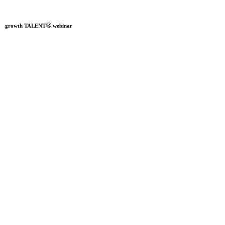
®
growth TALENT
webinar