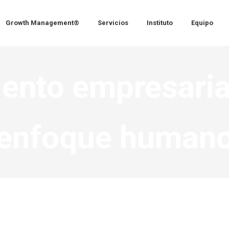
Growth Management®
Servicios
Instituto
Equipo
iento empresaria
enfoque human