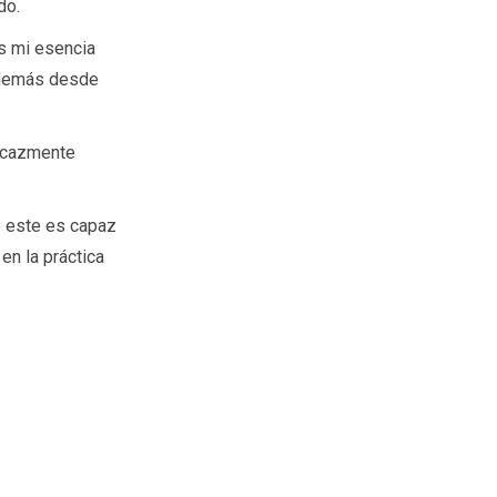
do.
s mi esencia
s demás desde
ficazmente
e este es capaz
en la práctica