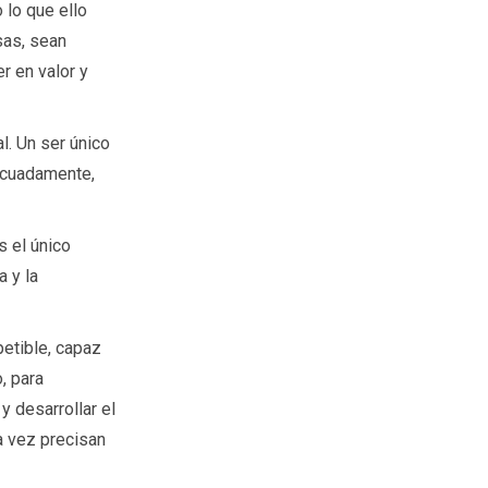
lo que ello
sas, sean
 en valor y
l. Un ser único
ecuadamente,
 el único
a y la
petible, capaz
, para
y desarrollar el
a vez precisan