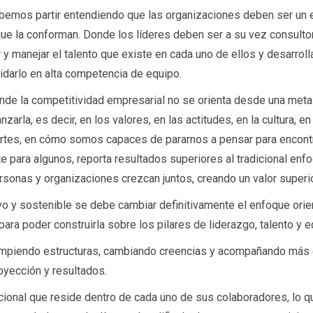
ebemos partir entendiendo que las organizaciones deben ser un 
que la conforman. Donde los líderes deben ser a su vez consulto
 manejar el talento que existe en cada uno de ellos y desarrolla
darlo en alta competencia de equipo.
de la competitividad empresarial no se orienta desde una meta 
zarla, es decir, en los valores, en las actitudes, en la cultura, e
rtes, en cómo somos capaces de pararnos a pensar para encontr
 para algunos, reporta resultados superiores al tradicional enfo
sonas y organizaciones crezcan juntos, creando un valor superio
vo y sostenible se debe cambiar definitivamente el enfoque orie
ra poder construirla sobre los pilares de liderazgo, talento y e
 rompiendo estructuras, cambiando creencias y acompañando más
oyección y resultados.
ional que reside dentro de cada uno de sus colaboradores, lo q