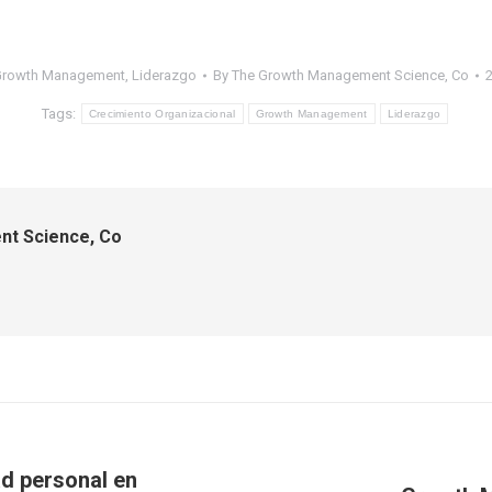
Growth Management
,
Liderazgo
By
The Growth Management Science, Co
Tags:
Crecimiento Organizacional
Growth Management
Liderazgo
t Science, Co
ad personal en