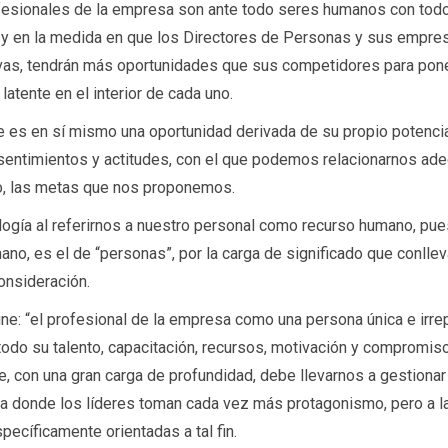
fesionales de la empresa son ante todo seres humanos con todo 
, y en la medida en que los Directores de Personas y sus empre
as, tendrán más oportunidades que sus competidores para poner
latente en el interior de cada uno.
 es en sí mismo una oportunidad derivada de su propio potencia
sentimientos y actitudes, con el que podemos relacionarnos ad
o, las metas que nos proponemos.
gía al referirnos a nuestro personal como recurso humano, pues
ano, es el de “personas”, por la carga de significado que conllev
consideración.
ne: “el profesional de la empresa como una persona única e irre
 todo su talento, capacitación, recursos, motivación y compromiso
e, con una gran carga de profundidad, debe llevarnos a gestionar 
a donde los líderes toman cada vez más protagonismo, pero a l
pecíficamente orientadas a tal fin.