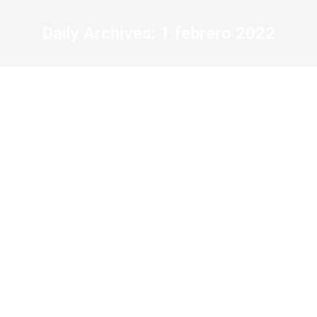
Daily Archives:
1 febrero 2022
Recursos de Growth Management para el
crecimiento de las organizaciones (VII): «La
aceptación»
Coaching
,
Equipos
,
Growth Leadership
,
Growth Management
,
Growth Talent
,
Growth Team
,
Liderazgo
,
Recursos
,
Talento
By
The Growth Management Science, Co
1 febrero 2022
Leave a comment
#GrowthManagement #GrowthTalent #GrowthCoaching
#GrowthLeadership #GrowthTeam