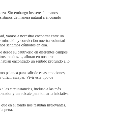
aleza. Sin embargo los seres humanos
sistimos de manera natural a él cuando
dad, vamos a necesitar encontrar entre un
erminación y convicción nuestra voluntad
a nos sentimos cómodos en ella.
ue desde su cautiverio en diferentes campos
stros miedos…, afloran en nosotros
 habían encontrado un sentido profundo a lo
omo palanca para salir de estas emociones,
difícil escapar. Vivir este tipo de
a las circunstancias, incluso a las más
erador y un acicate para tomar la iniciativa,
ue en el fondo nos resultan irrelevantes,
la pena.