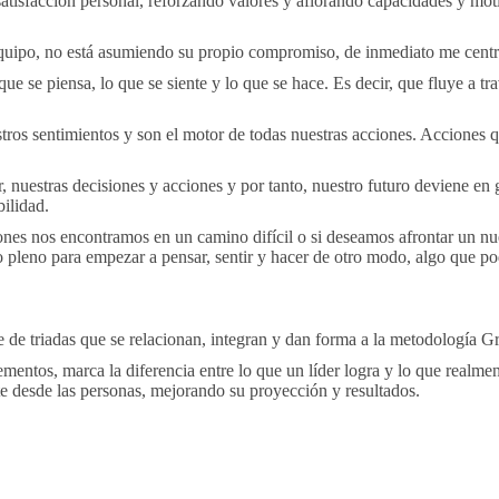
 satisfacción personal, reforzando valores y aflorando capacidades y m
uipo, no está asumiendo su propio compromiso, de inmediato me centro 
que se piensa, lo que se siente y lo que se hace. Es decir, que fluye a t
estros sentimientos y son el motor de todas nuestras acciones. Acciones
r, nuestras decisiones y acciones y por tanto, nuestro futuro deviene e
ilidad.
nes nos encontramos en un camino difícil o si deseamos afrontar un nu
o pleno para empezar a pensar, sentir y hacer de otro modo, algo que p
ie de triadas que se relacionan, integran y dan forma a la metodologí
ementos, marca la diferencia entre lo que un líder logra y lo que realme
 desde las personas, mejorando su proyección y resultados.