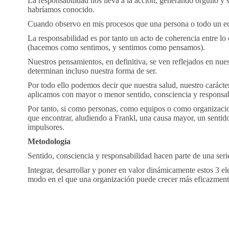
La responsabilidad nos lleva a la acción, generando orgullo y
habríamos conocido.
Cuando observo en mis procesos que una persona o todo un eq
La responsabilidad es por tanto un acto de coherencia entre lo 
(hacemos como sentimos, y sentimos como pensamos).
Nuestros pensamientos, en definitiva, se ven reflejados en nu
determinan incluso nuestra forma de ser.
Por todo ello podemos decir que nuestra salud, nuestro carácte
aplicamos con mayor o menor sentido, consciencia y responsab
Por tanto, si como personas, como equipos o como organizacio
que encontrar, aludiendo a Frankl, una causa mayor, un sentid
impulsores.
Metodología
Sentido, consciencia y responsabilidad hacen parte de una ser
Integrar, desarrollar y poner en valor dinámicamente estos 3 el
modo en el que una organización puede crecer más eficazmente