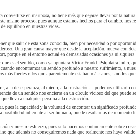
a convertirse en mariposa, no tiene más que dejarse llevar por la natur
este mismo proceso, pues aunque estamos hechos para el cambio, nos re
e equilibrio en nuestras vidas.
ener que salir de esta zona conocida, bien por necesidad o por oportuni
oderoso. Una gran causa mayor que desde la aceptación, mueva con det
ort, porque en el entorno actual en demasiadas ocasiones ya ni siquier
 que es el sentido, como ya apuntara Victor Frankl. Psiquiatra judio, q
, cuando encontramos un sentido profundo a nuestro sufrimiento, a nue
s más fuertes o los que aparentemente estaban más sanos, sino los que
r, a la desesperanza, al miedo, a la frustración… podemos utilizarlo c
encia de un sentido nos encierra en un círculo vicioso del que puede ser 
 que lleva a cualquier persona a la destrucción.
ar, pues la capacidad y la voluntad de encontrar un significado profundo 
sta posibilidad inherente al ser humano, puede resultarnos de momento lib
ión y nuestro esfuerzo, pues si lo hacemos continuamente sobre cosas q
 sino que además no conseguiremos nada que realmente nos haya valido 