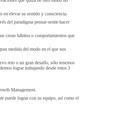
otivaciones que quizá de otro modo no
en elevar su sentido y consciencia.
ravés del paradigma pensar-sentir-hacer
 que crean hábitos o comportamientos que
n gran medida del modo en el que nos
evo reto o un gran desafío, sólo tenemos
odemos lograr trabajando desde estos 3
a Growth Management.
nte puede lograr con su equipo, así como el