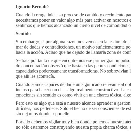
Ignacio Bernabé
Cuando la oruga inicia su proceso de cambio y crecimiento par
necesitamos poner en valor algo más para activar en nosotros 
sentimos que hemos alcanzado un cierto nivel de comodidad o d
Sentido
Sin embargo, si por alguna razón nos vemos en la tesitura de t
mar de dudas y contradicciones, un motivo suficientemente p
hacia la acción. Aclaro que he dejado de llamarla zona de conf
Se trata por tanto de que encontremos ese primer gran impulsor
de concentración observó que hasta en las peores condiciones
capacidades poderosamente transformadoras. No sobrevivían lo
que allí les acontecía.
Cuando somos capaces de darle un significado relevante al dolo
incluso para hacer con ellas algo realmente constructivo. La car
emociones sin sentido es como vivir en una charca tóxica, algo
Pero esto es algo que está a nuestro alcance aprender a gestion
difíciles, nos pertenece. Sólo el hecho de ser conscientes de e
sin dejarnos dominar por ello.
Por ello debemos vigilar muy bien donde ponemos nuestra atenc
no sólo estaremos construyendo nuestra propia charca tóxica,