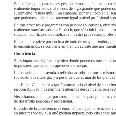
Sin embargo, aceptaremos y gestionaremos mucho mejor cualqui
realmente importante, o al menos de algo grande que podemos h
sufrimiento, resulta inútil. Sin embargo, poner el foco en el se
que podemos aplicar exactamente igual a nivel profesional y e
En mis procesos y programas con personas y equipos, observ
realmente transformadoras. Es decir, que sólo iniciamos un pr
situación conflictiva o complicada, nuestra proyección profesi
El cambio requiere por encima de todo de un gran sentido, por
lo encontramos, se convierte en gran un acicate que nos impu
Consciencia
Si es importante vigilar muy bien donde ponemos nuestra atenci
impulsores que debemos aprender a manejar.
La consciencia nos ayuda a reflexionar sobre nosotros mismos 
sociedad. Sin embargo, y a pesar de que es una de las grande
Jon Kabat-Zinn expresa que “aumentando el nivel de conscienci
responsabilidad, nos permite resituarnos desde nuevas perspect
Necesitamos encontrar, por tanto, momentos para poner mayor c
de desarrollo personal y profesional.
El poder de la consciencia es enorme, pero ¿cómo se activa y
en nuestras vidas? ¿En qué medida impacta todo ello sobre nue