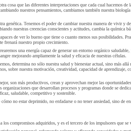
ra cosa que las diferentes interpretaciones que cada cual hacemos de la
e cambiando nuestros pensamientos, cambiamos también nuestra biología
ra genética. Tenemos el poder de cambiar nuestra manera de vivir y de
ando nuestras creencias conscientes y actitudes, cambia la química bá
apaces de ver lo bueno que tiene o cuanto menos sus posibilidades. Pra
e frenará nuestro propio crecimiento.
crearemos una energía capaz de generar un entorno orgánico saludable, 
angre mejorando ampliamente la salud y eficacia de nuestras células.
s, determina no sólo nuestra salud y bienestar actual, sino más allá 
nos, sobre nuestra motivación, creatividad, capacidad de aprendizaje, c
mejor, son más productivos, crean y aprovechan mejor las oportunidade
as organizaciones que desarrollan procesos y programas donde se dedica
caz, saludable, competitivo y sostenible.
cómo no estar deprimido, no enfadarse o no tener ansiedad, sino de ense
a los compromisos adquiridos, y es el tercero de los impulsores que se v