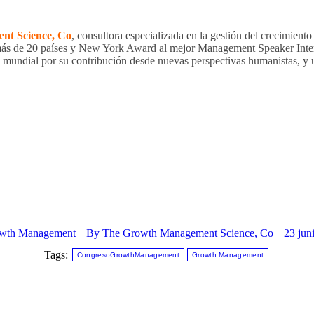
t Science, Co
, consultora especializada en la gestión del crecimient
s de 20 países y New York Award al mejor Management Speaker Interna
a mundial por su contribución desde nuevas perspectivas humanistas, y 
wth Management
By
The Growth Management Science, Co
23 jun
Tags:
CongresoGrowthManagement
Growth Management