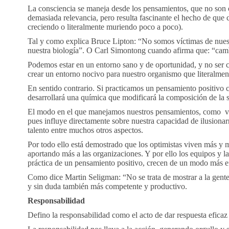
La consciencia se maneja desde los pensamientos, que no son ot
demasiada relevancia, pero resulta fascinante el hecho de qu
creciendo o literalmente muriendo poco a poco).
Tal y como explica Bruce Lipton: “No somos víctimas de nuest
nuestra biología”. O Carl Simontong cuando afirma que: “cambi
Podemos estar en un entorno sano y de oportunidad, y no ser c
crear un entorno nocivo para nuestro organismo que literalment
En sentido contrario. Si practicamos un pensamiento positivo 
desarrollará una química que modificará la composición de la s
El modo en el que manejamos nuestros pensamientos, como vemo
pues influye directamente sobre nuestra capacidad de ilusionar
talento entre muchos otros aspectos.
Por todo ello está demostrado que los optimistas viven más y 
aportando más a las organizaciones. Y por ello los equipos y l
práctica de un pensamiento positivo, crecen de un modo más efi
Como dice Martin Seligman: “No se trata de mostrar a la gente 
y sin duda también más competente y productivo.
Responsabilidad
Defino la responsabilidad como el acto de dar respuesta eficaz 