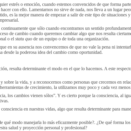
er estrés o emoción, cuando estemos convencidos de que forma parte d
acer con ello. Lamentarnos no sirve de nada, nos lleva a un lugar peor
ntido, es la mejor manera de empezar a salir de este tipo de situaciones 
mpresarial.
o continuamente que sólo cuando encontramos un sentido profundamen
oceso de cambio cuando queremos cambiar algo que nos resulta ciertamen
onal o el
statu quo
de un equipo o de toda una organización.
que en su ausencia nos convencemos de que no vale la pena ni intentar
lsa desde la poderosa idea del cambio como oportunidad.
ón, resulta determinante el modo en el que lo hacemos. A este respecto
y sobre la vida, y a reconocernos como personas que crecemos en relac
s herramientas de crecimiento, la utilizamos muy poco y cada vez menos
a, los cambios vienen sólos”. Y es cierto porque la consciencia, al igu
ivas.
onsciencia en nuestras vidas, algo que resulta determinante para mane
 de qué modo manejarla lo más eficazmente posible?. ¿De qué forma los
stra salud y proyección personal y profesional?