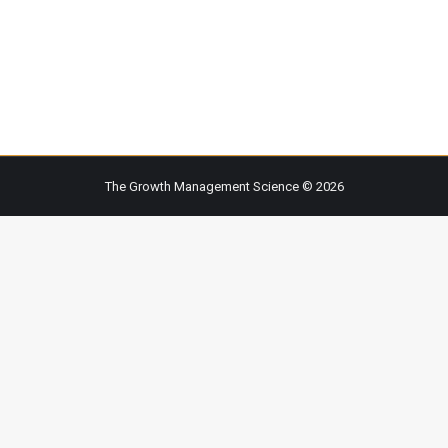
 #GrowthLeadership #GrowthTeam #CrecimientoOrganizacional
 de cambio significa adentrarse en un camino desconocido. 
nosotros mismos, superar nuestros miedos y ser tolerantes al dol
The Growth Management Science © 2026