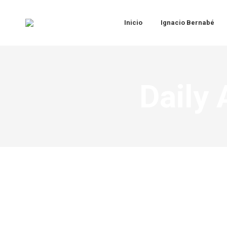
Inicio
Ignacio Bernabé
Daily 
Recursos de Growth Management para el c
Coaching
,
Equipos
,
Growth Leadership
,
Growth Management
,
Gr