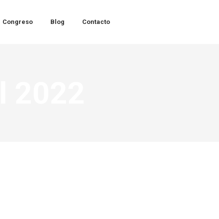
Congreso
Blog
Contacto
il 2022
vicción»
gement Science, Co
20 abril 2022
Leave a comment