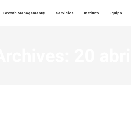
Growth Management®
Servicios
Instituto
Equipo
Archives:
20 abr
recimiento de las organizaciones (IX): «La con
owth Talent
,
Growth Team
,
Liderazgo
,
Recursos
,
Talento
By
The Growth Mana