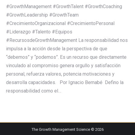
#GrowthManagement #GrowthTalent #GrowthCoaching
#GrowthLeadership #GrowthTeam
#CrecimientoOrganizacional #CrecimientoPersonal
#Liderazgo #Talento #Equipos
#RecursosdeGrowthManagement La responsabilidad nos
impulsa a la acción desde la perspectiva de que
“debemos” y “podemos”. Es un recurso que directamente
vinculado al compromiso genera orgullo y satisfacción
personal, refuerza valores, potencia motivaciones y
desarrolla capacidades. Por Ignacio Bernabé Defino la
responsabilidad como el…
The Growth Management Science © 2026