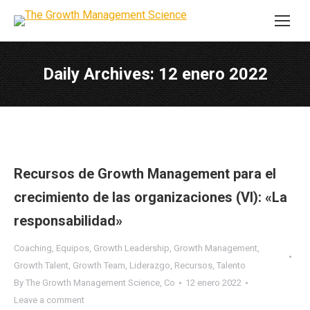
Daily Archives:
12 enero 2022
Recursos de Growth Management para el
crecimiento de las organizaciones (VI): «La
responsabilidad»
Coaching
,
Equipos
,
Growth Leadership
,
Growth Management
,
Growth Talent
,
Growth Team
,
Liderazgo
,
Recursos
,
Talento
By
The Growth Management Science, Co
12 enero 2022
Leave a comment