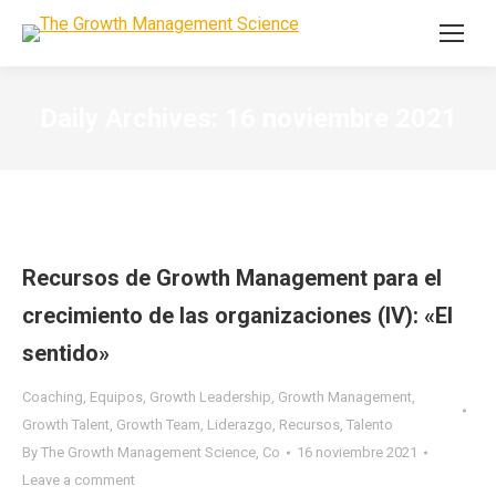
Daily Archives:
16 noviembre 2021
Recursos de Growth Management para el
crecimiento de las organizaciones (IV): «El
sentido»
Coaching
,
Equipos
,
Growth Leadership
,
Growth Management
,
Growth Talent
,
Growth Team
,
Liderazgo
,
Recursos
,
Talento
By
The Growth Management Science, Co
16 noviembre 2021
Leave a comment