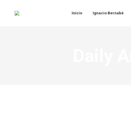
Inicio
Ignacio Bernabé
Daily A