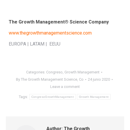
The Growth Management® Science Company
www.thegrowthmanagementscience.com
EUROPA | LATAM | EEUU
Categories:
Congreso
,
Growth Management
By
The Growth Management Science, Co
24 junio 2020
Leave a comment
Tags:
CongresoGrowthManagement
Growth Management
Author:
The Growth